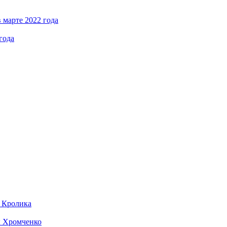
 марте 2022 года
года
д Кролика
ы Хромченко