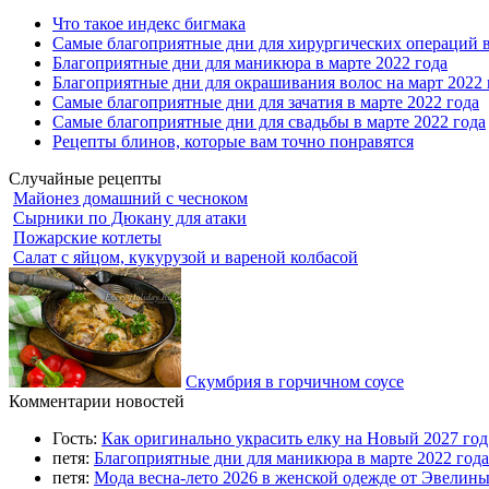
Что такое индекс бигмака
Самые благоприятные дни для хирургических операций в
Благоприятные дни для маникюра в марте 2022 года
Благоприятные дни для окрашивания волос на март 2022 
Самые благоприятные дни для зачатия в марте 2022 года
Самые благоприятные дни для свадьбы в марте 2022 года
Рецепты блинов, которые вам точно понравятся
Случайные рецепты
Майонез домашний с чесноком
Сырники по Дюкану для атаки
Пожарские котлеты
Салат с яйцом, кукурузой и вареной колбасой
Скумбрия в горчичном соусе
Комментарии новостей
Гость:
Как оригинально украсить елку на Новый 2027 го
петя:
Благоприятные дни для маникюра в марте 2022 года
петя:
Мода весна-лето 2026 в женской одежде от Эвелин