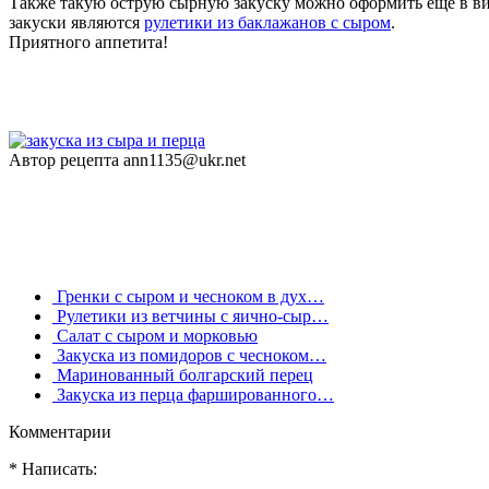
Также такую острую сырную закуску можно оформить еще в вид
закуски являются
рулетики из баклажанов с сыром
.
Приятного аппетита!
Автор рецепта аnn1135@ukr.net
Гренки с сыром и чесноком в дух…
Рулетики из ветчины с яично-сыр…
Салат с сыром и морковью
Закуска из помидоров с чесноком…
Маринованный болгарский перец
Закуска из перца фаршированного…
Комментарии
* Написать: