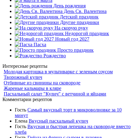
8 марта
День рождения
День Св. Валентина
Детский праздник
Другие праздники
На скорую руку
Недорогой праздник
Новый год 2027
Пасха
Просто праздник
Рождество
Интересные рецепты
Молодая картошка в мультиварке с зеленым соусом
Творожный кулич
Отбивные из свинины на сковороде
Жареные кальмары в кляре
Пасхальный салат "Кулич" с ветчиной и яйцами
Комментарии рецептов
Гость
Самый вкусный торт в микроволновке за 10
минут
Елена
Вкусный пасхальный кулич
Гость
Вкусная и быстрая лепешка на сковороде вместо
хлеба
Гость
Гнёзда из фарша с сыром в духовке