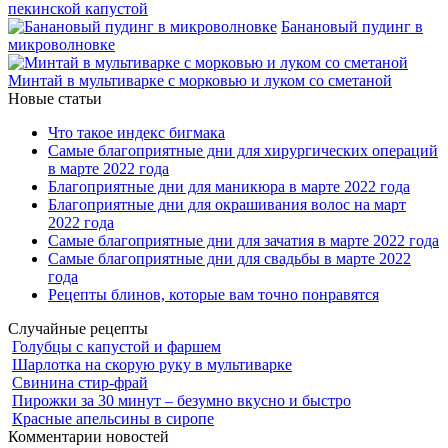
пекинской капустой
Банановый пудинг в
микроволновке
Минтай в мультиварке с морковью и луком со сметаной
Новые статьи
Что такое индекс бигмака
Самые благоприятные дни для хирургических операций
в марте 2022 года
Благоприятные дни для маникюра в марте 2022 года
Благоприятные дни для окрашивания волос на март
2022 года
Самые благоприятные дни для зачатия в марте 2022 года
Самые благоприятные дни для свадьбы в марте 2022
года
Рецепты блинов, которые вам точно понравятся
Случайные рецепты
Голубцы с капустой и фаршем
Шарлотка на скорую руку в мультиварке
Свинина стир-фрай
Пирожки за 30 минут – безумно вкусно и быстро
Красные апельсины в сиропе
Комментарии новостей