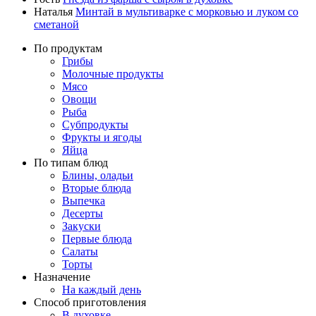
Наталья
Минтай в мультиварке с морковью и луком со
сметаной
По продуктам
Грибы
Молочные продукты
Мясо
Овощи
Рыба
Субпродукты
Фрукты и ягоды
Яйца
По типам блюд
Блины, оладьи
Вторые блюда
Выпечка
Десерты
Закуски
Первые блюда
Салаты
Торты
Назначение
На каждый день
Способ приготовления
В духовке