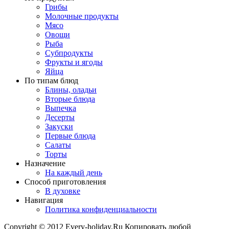
Грибы
Молочные продукты
Мясо
Овощи
Рыба
Субпродукты
Фрукты и ягоды
Яйца
По типам блюд
Блины, оладьи
Вторые блюда
Выпечка
Десерты
Закуски
Первые блюда
Салаты
Торты
Назначение
На каждый день
Способ приготовления
В духовке
Навигация
Политика конфиденциальности
Copyright © 2012 Every-holiday.Ru Копировать любой