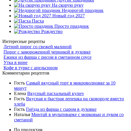
На скорую руку
Недорогой праздник
Новый год 2027
Пасха
Просто праздник
Рождество
Интересные рецепты
Летний пирог со свежей малиной
Пирог с замороженной черникой в духовке
Ежики из фарша с рисом в сметанном соусе
Утка в вине
Кофе в турке с апельсином
Комментарии рецептов
Гость
Самый вкусный торт в микроволновке за 10
минут
Елена
Вкусный пасхальный кулич
Гость
Вкусная и быстрая лепешка на сковороде вместо
хлеба
Гость
Гнёзда из фарша с сыром в духовке
Наталья
Минтай в мультиварке с морковью и луком со
сметаной
По продуктам