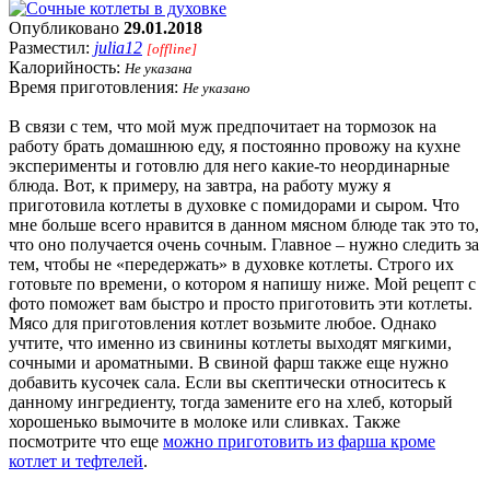
Опубликовано
29.01.2018
Разместил:
julia12
[offline]
Калорийность:
Не указана
Время приготовления:
Не указано
В связи с тем, что мой муж предпочитает на тормозок на
работу брать домашнюю еду, я постоянно провожу на кухне
эксперименты и готовлю для него какие-то неординарные
блюда. Вот, к примеру, на завтра, на работу мужу я
приготовила котлеты в духовке с помидорами и сыром. Что
мне больше всего нравится в данном мясном блюде так это то,
что оно получается очень сочным. Главное – нужно следить за
тем, чтобы не «передержать» в духовке котлеты. Строго их
готовьте по времени, о котором я напишу ниже. Мой рецепт с
фото поможет вам быстро и просто приготовить эти котлеты.
Мясо для приготовления котлет возьмите любое. Однако
учтите, что именно из свинины котлеты выходят мягкими,
сочными и ароматными. В свиной фарш также еще нужно
добавить кусочек сала. Если вы скептически относитесь к
данному ингредиенту, тогда замените его на хлеб, который
хорошенько вымочите в молоке или сливках. Также
посмотрите что еще
можно приготовить из фарша кроме
котлет и тефтелей
.