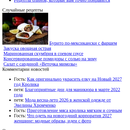
Рецепты блинов, которые вам точно понравятся
Случайные рецепты
Бурито по-мексикански с фаршем
Закуска овощная острая
Маринованная скумбрия в соевом соусе
Консервированные помидоры с солью на зиму
Салат с сардиной «Веточка мимозы»
Комментарии новостей
Гость:
Как оригинально украсить елку на Новый 2027
год Кролика
петя:
Благоприятные дни для маникюра в марте 2022
года
петя:
Мода весна-лето 2026 в женской одежде от
Эвелины Хромченко
Гость:
Приготовление мяса кролика мягким и сочным
Гость:
Что одеть на новогодний корпоратив 2027
женщине: модные образы, идеи с фото