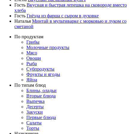
Гость
Вкусная и быстрая лепешка на сковороде вместо
хлеба
Гость
Гнёзда из фарша с сыром в духовке
Наталья
Минтай в мультиварке с морковью и луком со
сметаной
По продуктам
Грибы
Молочные продукты
Мясо
Овощи
Рыба
Субпродукты
Фрукты и ягоды
Яйца
По типам блюд
Блины, оладьи
Вторые блюда
Выпечка
Десерты
Закуски
Первые блюда
Салаты
Торты
Назначение