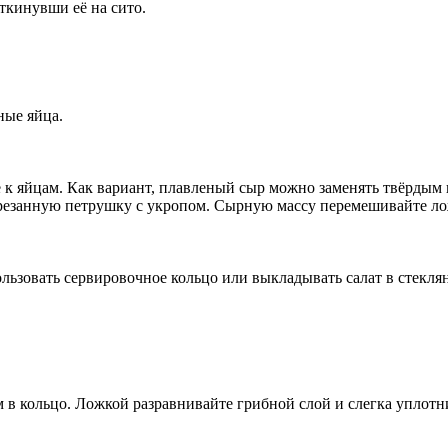
ткинувши её на сито.
ные яйца.
е к яйцам. Как вариант, плавленый сыр можно заменять твёрдым
нарезанную петрушку с укропом. Сырную массу перемешивайте ло
льзовать сервировочное кольцо или выкладывать салат в стекля
 кольцо. Ложкой разравнивайте грибной слой и слегка уплотн