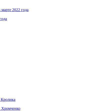
 марте 2022 года
года
д Кролика
ы Хромченко