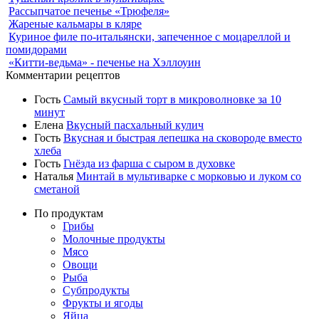
Рассыпчатое печенье «Трюфеля»
Жареные кальмары в кляре
Куриное филе по-итальянски, запеченное с моцареллой и
помидорами
«Китти-ведьма» - печенье на Хэллоуин
Комментарии рецептов
Гость
Самый вкусный торт в микроволновке за 10
минут
Елена
Вкусный пасхальный кулич
Гость
Вкусная и быстрая лепешка на сковороде вместо
хлеба
Гость
Гнёзда из фарша с сыром в духовке
Наталья
Минтай в мультиварке с морковью и луком со
сметаной
По продуктам
Грибы
Молочные продукты
Мясо
Овощи
Рыба
Субпродукты
Фрукты и ягоды
Яйца