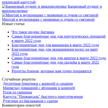
пекинской капустой
Банановый пудинг в
микроволновке
Минтай в мультиварке с морковью и луком со сметаной
Новые статьи
Что такое индекс бигмака
Самые благоприятные дни для хирургических операций
в марте 2022 года
Благоприятные дни для маникюра в марте 2022 года
Благоприятные дни для окрашивания волос на март
2022 года
Самые благоприятные дни для зачатия в марте 2022 года
Самые благоприятные дни для свадьбы в марте 2022
года
Рецепты блинов, которые вам точно понравятся
Случайные рецепты
Десертные блинчики с корицей и сахаром
Мармелад домашний с яблоками и корицей
Плов из свинины
Капуста "Провансаль" быстрого приготовления
Рулетики из баклажанов с сыром
Комментарии новостей