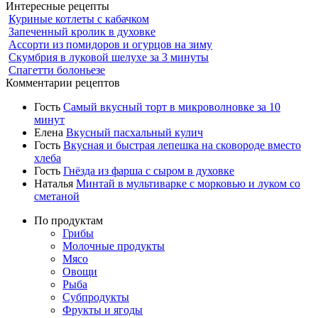
Интересные рецепты
Куриные котлеты с кабачком
Запеченный кролик в духовке
Ассорти из помидоров и огурцов на зиму
Скумбрия в луковой шелухе за 3 минуты
Спагетти болоньезе
Комментарии рецептов
Гость
Самый вкусный торт в микроволновке за 10
минут
Елена
Вкусный пасхальный кулич
Гость
Вкусная и быстрая лепешка на сковороде вместо
хлеба
Гость
Гнёзда из фарша с сыром в духовке
Наталья
Минтай в мультиварке с морковью и луком со
сметаной
По продуктам
Грибы
Молочные продукты
Мясо
Овощи
Рыба
Субпродукты
Фрукты и ягоды