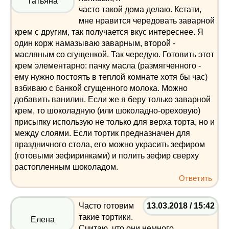
Татьяна
часто такой дома делаю. Кстати,
мне нравится чередовать заварной
крем с другим, так получается вкус интереснее. Я
один корж намазываю заварным, второй -
масляным со сгущенкой. Так чередую. Готовить этот
крем элементарно: пачку масла (размягченного -
ему нужно постоять в теплой комнате хотя бы час)
взбиваю с банкой сгущенного молока. Можно
добавить ванилин. Если же я беру только заварной
крем, то шоколадную (или шоколадно-ореховую)
присыпку использую не только для верха торта, но и
между слоями. Если тортик предназначен для
праздничного стола, его можно украсить зефиром
(готовыми зефиринками) и полить зефир сверху
растопленным шоколадом.
Ответить
Часто готовим
13.03.2018 / 15:42
такие тортики.
Елена
Считаю, что они немного