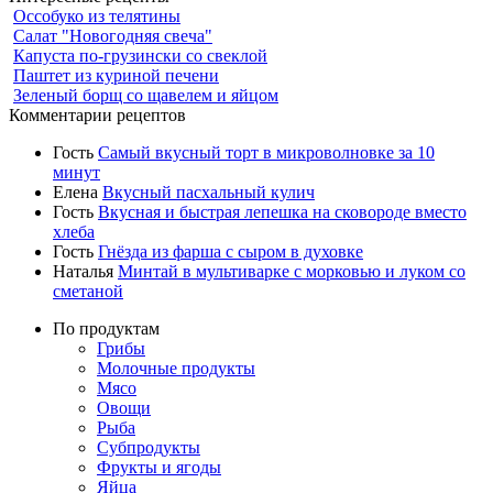
Оссобуко из телятины
Салат "Новогодняя свеча"
Капуста по-грузински со свеклой
Паштет из куриной печени
Зеленый борщ со щавелем и яйцом
Комментарии рецептов
Гость
Самый вкусный торт в микроволновке за 10
минут
Елена
Вкусный пасхальный кулич
Гость
Вкусная и быстрая лепешка на сковороде вместо
хлеба
Гость
Гнёзда из фарша с сыром в духовке
Наталья
Минтай в мультиварке с морковью и луком со
сметаной
По продуктам
Грибы
Молочные продукты
Мясо
Овощи
Рыба
Субпродукты
Фрукты и ягоды
Яйца