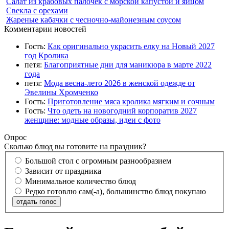
Салат из крабовых палочек с морской капустой и яйцом
Свекла с орехами
Жареные кабачки с чесночно-майонезным соусом
Комментарии новостей
Гость:
Как оригинально украсить елку на Новый 2027
год Кролика
петя:
Благоприятные дни для маникюра в марте 2022
года
петя:
Мода весна-лето 2026 в женской одежде от
Эвелины Хромченко
Гость:
Приготовление мяса кролика мягким и сочным
Гость:
Что одеть на новогодний корпоратив 2027
женщине: модные образы, идеи с фото
Опрос
Сколько блюд вы готовите на праздник?
Большой стол с огромным разнообразием
Зависит от праздника
Минимальное количество блюд
Редко готовлю сам(-а), большинство блюд покупаю
отдать голос