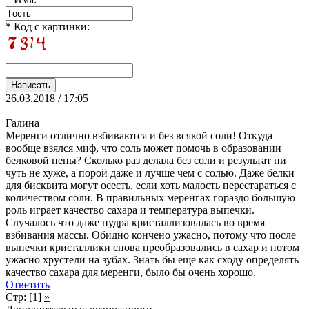
* Код с картинки:
26.03.2018 / 17:05
Галина
Меренги отлично взбиваются и без всякой соли! Откуда
вообще взялся миф, что соль может помочь в образовании
белковой пены? Сколько раз делала без соли и результат ни
чуть не хуже, а порой даже и лучше чем с солью. Даже белки
для бисквита могут осесть, если хоть малость перестараться с
количеством соли. В правильных меренгах гораздо большую
роль играет качество сахара и температура выпечки.
Случалось что даже пудра кристаллизовалась во время
взбивания массы. Обидно кончено ужасно, потому что после
выпечки кристаллики снова преобразовались в сахар и потом
ужасно хрустели на зубах. Знать бы еще как сходу определять
качество сахара для меренги, было бы очень хорошо.
Ответить
Стр: [1]
»