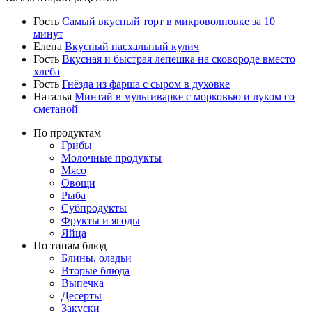
Гость
Самый вкусный торт в микроволновке за 10
минут
Елена
Вкусный пасхальный кулич
Гость
Вкусная и быстрая лепешка на сковороде вместо
хлеба
Гость
Гнёзда из фарша с сыром в духовке
Наталья
Минтай в мультиварке с морковью и луком со
сметаной
По продуктам
Грибы
Молочные продукты
Мясо
Овощи
Рыба
Субпродукты
Фрукты и ягоды
Яйца
По типам блюд
Блины, оладьи
Вторые блюда
Выпечка
Десерты
Закуски