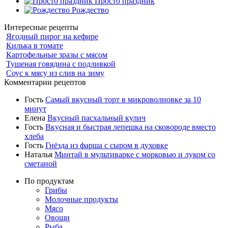
Просто праздник
Рождество
Интересные рецепты
Ягодный пирог на кефире
Килька в томате
Картофельные зразы с мясом
Тушеная говядина с подливкой
Соус к мясу из слив на зиму
Комментарии рецептов
Гость
Самый вкусный торт в микроволновке за 10
минут
Елена
Вкусный пасхальный кулич
Гость
Вкусная и быстрая лепешка на сковороде вместо
хлеба
Гость
Гнёзда из фарша с сыром в духовке
Наталья
Минтай в мультиварке с морковью и луком со
сметаной
По продуктам
Грибы
Молочные продукты
Мясо
Овощи
Рыба