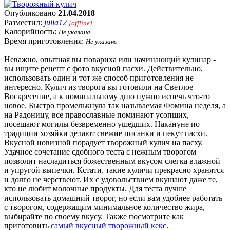
Опубликовано
21.04.2018
Разместил:
julia12
[offline]
Калорийность:
Не указана
Время приготовления:
Не указано
Неважно, опытная вы повариха или начинающий кулинар -
вы ищите рецепт с фото вкусной пасхи. Действительно,
использовать один и тот же способ приготовления не
интересно. Кулич из творога вы готовили на Светлое
Воскресение, а к поминальному дню нужно испечь что-то
новое. Быстро промелькнула так называемая Фомина неделя, а
на Радоницу, все православные поминают усопших,
посещают могилы безвременно ушедших. Накануне по
традиции хозяйки делают свежие писанки и пекут пасхи.
Вкусной новизной порадует творожный кулич на пасху.
Удачное сочетание сдобного теста с нежным творогом
позволит насладиться божественным вкусом слегка влажной
и упругой выпечки. Кстати, такие куличи прекрасно хранятся
и долго не черствеют. Их с удовольствием вкушают даже те,
кто не любит молочные продукты. Для теста лучше
использовать домашний творог, но если вам удобнее работать
с творогом, содержащим минимальное количество жира,
выбирайте по своему вкусу. Также посмотрите как
приготовить
самый вкусный творожный кекс
.