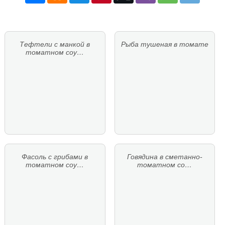
Тефтели с манкой в
Рыба тушеная в томате
томатном соу…
Фасоль с грибами в
Говядина в сметанно-
томатном соу…
томатном со…