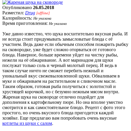
Опубликовано
26.05.2018
Разместил:
Drug
[offline]
Калорийность:
Не указана
Время приготовления:
Не указано
Уже давно известно, что щука восхитительно вкусная рыба. И
не всегда стоит придумывать замысловатые блюда с её
участием. Ведь даже если обычным способом пожарить рыбку
на сковородке, уже будет сложно оторваться от готового
блюда. Наверное, больше времени уйдет на чистку рыбы,
нежели на её обжаривание. А вот маринадом для щуки
послужат только соль и черный молотый перец. И ведь в
таком случае ничто не сможет перебить нежный и
уникальный вкус свежевыловленной щуки. Обваливаем в
муке и обжариваем на растительном и сливочном масле.
Таким образом, готовая рыба получиться с золотистой и
хрустящей корочкой, но с безумно нежным мясом внутри.
Жареная щука на сковороде отлично подойдет для
дополнения к картофельному пюре. Но она вполне уместно
смотрится и как самостоятельное блюдо. Рецепт с фото этого
простого, но очень вкусного блюда пригодится каждой
хозяйке. Еще предлагаю вам попробовать очень вкусные
котлеты из щуки с салом
.