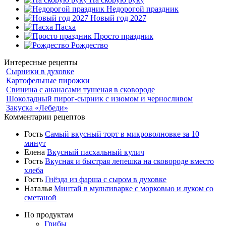
Недорогой праздник
Новый год 2027
Пасха
Просто праздник
Рождество
Интересные рецепты
Сырники в духовке
Картофельные пирожки
Свинина с ананасами тушеная в сковороде
Шоколадный пирог-сырник с изюмом и черносливом
Закуска «Лебеди»
Комментарии рецептов
Гость
Самый вкусный торт в микроволновке за 10
минут
Елена
Вкусный пасхальный кулич
Гость
Вкусная и быстрая лепешка на сковороде вместо
хлеба
Гость
Гнёзда из фарша с сыром в духовке
Наталья
Минтай в мультиварке с морковью и луком со
сметаной
По продуктам
Грибы