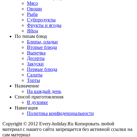
Мясо
Овощи
Рыба
Субпродукты
Фрукты и ягоды
Яйца
По типам блюд
Блины, оладьи
Вторые блюда
Выпечка
Десерты
Закуски
Первые блюда
Салаты
Торты
Назначение
На каждый день
Способ приготовления
В духовке
Навигация
Политика конфиденциальности
Copyright © 2012 Every-holiday.Ru Копировать любой
материал с нашего сайта запрещается без активной ссылки на
сам материал