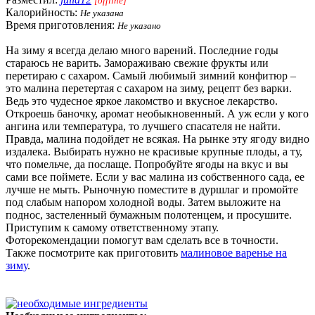
[offline]
Калорийность:
Не указана
Время приготовления:
Не указано
На зиму я всегда делаю много варений. Последние годы
стараюсь не варить. Замораживаю свежие фрукты или
перетираю с сахаром. Самый любимый зимний конфитюр –
это малина перетертая с сахаром на зиму, рецепт без варки.
Ведь это чудесное яркое лакомство и вкусное лекарство.
Откроешь баночку, аромат необыкновенный. А уж если у кого
ангина или температура, то лучшего спасателя не найти.
Правда, малина подойдет не всякая. На рынке эту ягоду видно
издалека. Выбирать нужно не красивые крупные плоды, а ту,
что помельче, да послаще. Попробуйте ягоды на вкус и вы
сами все поймете. Если у вас малина из собственного сада, ее
лучше не мыть. Рыночную поместите в дуршлаг и промойте
под слабым напором холодной воды. Затем выложите на
поднос, застеленный бумажным полотенцем, и просушите.
Приступим к самому ответственному этапу.
Фоторекомендации помогут вам сделать все в точности.
Также посмотрите как приготовить
малиновое варенье на
зиму
.