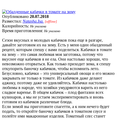
Опубликовано
20.07.2018
Разместил:
Natasha.Isa.
[offline]
Калорийность:
Не указана
Время приготовления:
Не указано
Сезон вкусных и молодых кабачков пока еще в разгаре,
давайте заготовим их на зиму. Есть у меня один обалденный
рецепт, которым спешу с вами поделиться. Кабачки в томате
на зиму – это самая любимая моя заготовка, потому что
вкуснее еще кабачков я не ела. Они настолько хороши, что
невозможно оторваться. Как только приходит зима, я спешу
откупорить баночку кабачков, чтобы вспомнить лето.
Безусловно, кабачки – это универсальный овощи и его можно
закрывать не только в томате. Из кабачков даже делают
аджику, поэтому даже не удивляйтесь. Кабачки настолько
любимы в народе, что хозяйки умудряются варить из него
сладкое варенье. В общем кабачок – плод фантазии всех
кулинаров, а мы не устаем экспериментировать и вновь
готовим из кабачков различные блюда.
Если зимой вы приготовите спагетти, а к ним нечего будет
подать, то откройте баночку кабачков в томатном соусе и
полейте ими макаронные изделия. Томатный соус станет