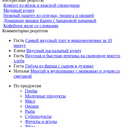
Интересные рецепты
Компот из яблок и красной смородины
Медовый кулич
Нежный паштет из селедки, творога и овощей
Домашние мишки Барни с банановой начинкой
Кофейное желе со сливками
Комментарии рецептов
Гость
Самый вкусный торт в микроволновке за 10
минут
Елена
Вкусный пасхальный кулич
Гость
Вкусная и быстрая лепешка на сковороде вместо
хлеба
Гость
Гнёзда из фарша с сыром в духовке
Наталья
Минтай в мультиварке с морковью и луком со
сметаной
По продуктам
Грибы
Молочные продукты
Мясо
Овощи
Рыба
Субпродукты
Фрукты и ягоды
Яйца