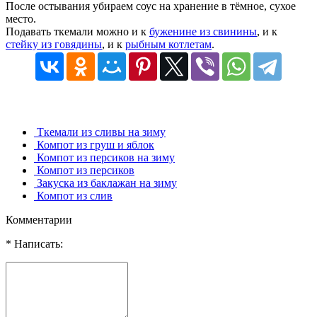
После остывания убираем соус на хранение в тёмное, сухое
место.
Подавать ткемали можно и к
буженине из свинины
, и к
стейку из говядины
, и к
рыбным котлетам
.
Ткемали из сливы на зиму
Компот из груш и яблок
Компот из персиков на зиму
Компот из персиков
Закуска из баклажан на зиму
Компот из слив
Комментарии
* Написать: