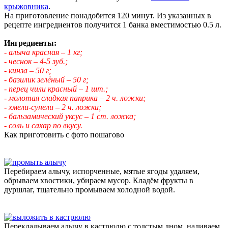
крыжовника
.
На приготовление понадобится 120 минут. Из указанных в
рецепте ингредиентов получится 1 банка вместимостью 0.5 л.
Ингредиенты:
- алыча красная – 1 кг;
- чеснок – 4-5 зуб.;
- кинза – 50 г;
- базилик зелёный – 50 г;
- перец чили красный – 1 шт.;
- молотая сладкая паприка – 2 ч. ложки;
- хмели-сунели – 2 ч. ложки;
- бальзамический уксус – 1 ст. ложка;
- соль и сахар по вкусу.
Как приготовить с фото пошагово
Перебираем алычу, испорченные, мятые ягоды удаляем,
обрываем хвостики, убираем мусор. Кладём фрукты в
дуршлаг, тщательно промываем холодной водой.
Перекладываем алычу в кастрюлю с толстым дном, наливаем