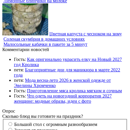
Лимонные блинчики на молоке
Цветная капуста с чесноком на зиму
Соленая скумбрия в домашних условиях
Малосольные кабачки в пакете за 5 минут
Комментарии новостей
Гость:
Как оригинально украсить елку на Новый 2027
год Кролика
петя:
Благоприятные дни для маникюра в марте 2022
года
петя:
Мода весна-лето 2026 в женской одежде от
Эвелины Хромченко
Гость:
Приготовление мяса кролика мягким и сочным
Гость:
Что одеть на новогодний корпоратив 2027
женщине: модные образы, идеи с фото
Опрос
Сколько блюд вы готовите на праздник?
Большой стол с огромным разнообразием