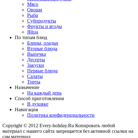
Мясо
Овощи
Рыба
Субпродукты
Фрукты и ягоды
Яйца
По типам блюд
Блины, оладьи
Вторые блюда
Выпечка
Десерты
Закуски
Первые блюда
Салаты
Торты
Назначение
На каждый день
Способ приготовления
В духовке
Навигация
Политика конфиденциальности
Copyright © 2012 Every-holiday.Ru Копировать любой
материал с нашего сайта запрещается без активной ссылки на
сам материал