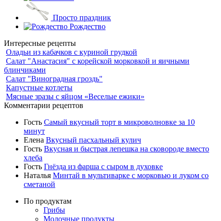
Просто праздник
Рождество
Интересные рецепты
Оладьи из кабачков с куриной грудкой
Салат "Анастасия" с корейской морковкой и яичными
блинчиками
Салат "Виноградная гроздь"
Капустные котлеты
Мясные зразы с яйцом «Веселые ежики»
Комментарии рецептов
Гость
Самый вкусный торт в микроволновке за 10
минут
Елена
Вкусный пасхальный кулич
Гость
Вкусная и быстрая лепешка на сковороде вместо
хлеба
Гость
Гнёзда из фарша с сыром в духовке
Наталья
Минтай в мультиварке с морковью и луком со
сметаной
По продуктам
Грибы
Молочные продукты