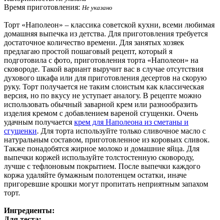
Время приготовления:
Не указано
Торт «Наполеон» – классика советской кухни, всеми любимая
домашняя выпечка из детства. Для приготовления требуется
достаточное количество времени. Для занятых хозяек
предлагаю простой пошаговый рецепт, который я
подготовила с фото, приготовления торта «Наполеон» на
сковороде. Такой вариант выручит вас в случае отсутствия
духового шкафа или для приготовления десертов на скорую
руку. Торт получается не таким слоистым как классическая
версия, но по вкусу не уступает аналогу. В рецепте можно
использовать обычный заварной крем или разнообразить
изделия кремом с добавлением вареной сгущенки. Очень
удачным получается
крем для Наполеона из сметаны и
сгущенки
. Для торта используйте только сливочное масло с
натуральным составом, приготовленное из коровьих сливок.
Также понадобятся жирное молоко и домашние яйца. Для
выпечки коржей используйте толстостенную сковороду,
лучше с тефлоновым покрытием. После выпечки каждого
коржа удаляйте бумажным полотенцем остатки, иначе
пригоревшие крошки могут пропитать неприятным запахом
торт.
Ингредиенты:
Для теста: