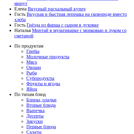
минут
Елена
Вкусный пасхальный кулич
Гость
Вкусная и быстрая лепешка на сковороде вместо
хлеба
Гость
Гнёзда из фарша с сыром в духовке
Наталья
Минтай в мультиварке с морковью и луком со
сметаной
По продуктам
Грибы
Молочные продукты
Мясо
Овощи
Рыба
Субпродукты
Фрукты и ягоды
Яйца
По типам блюд
Блины, оладьи
Вторые блюда
Выпечка
Десерты
Закуски
Первые блюда
Салаты