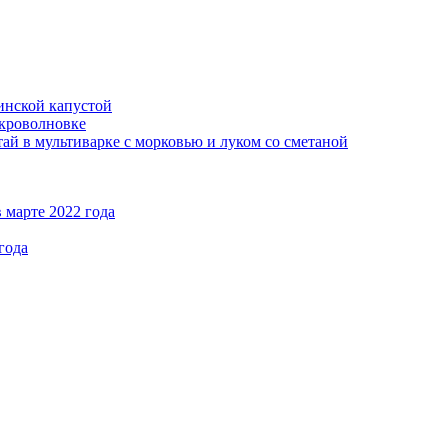
кинской капустой
кроволновке
ай в мультиварке с морковью и луком со сметаной
 марте 2022 года
года