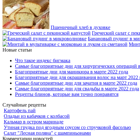
Пшеничный хлеб в духовке
Греческий салат с пе
Банановый пудинг в ми
Минт
Новые статьи
Что такое индекс бигмака
Самые благоприятные дни для хирургических операций в
Благоприятные дни для маникюра в марте 2022 года
Благоприятные дни для окрашивания волос на март 2022 
Самые благоприятные дни для зачатия в марте 2022 года
Самые благоприятные дни для свадьбы в марте 2022 года
Рецепты блинов, которые вам точно понравятся
Случайные рецепты
Картофель пай
Оладьи из кабачков с колбасой
Кальмар в остром маринаде
Утиная грудка под ягодным соусом со стручковой фасолью
Салат "Лесная поляна" с шампиньонами
Комментарии новостей