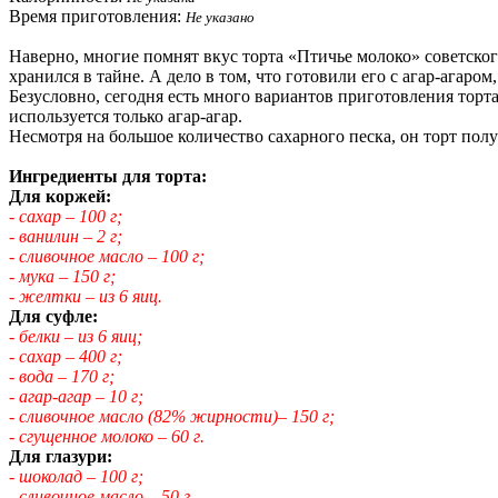
Время приготовления:
Не указано
Наверно, многие помнят вкус торта «Птичье молоко» советског
хранился в тайне. А дело в том, что готовили его с агар-агар
Безусловно, сегодня есть много вариантов приготовления торта
используется только агар-агар.
Несмотря на большое количество сахарного песка, он торт пол
Ингредиенты для торта:
Для коржей:
- сахар – 100 г;
- ванилин – 2 г;
- сливочное масло – 100 г;
- мука – 150 г;
- желтки – из 6 яиц.
Для суфле:
- белки – из 6 яиц;
- сахар – 400 г;
- вода – 170 г;
- агар-агар – 10 г;
- сливочное масло (82% жирности)– 150 г;
- сгущенное молоко – 60 г.
Для глазури:
- шоколад – 100 г;
- сливочное масло – 50 г.