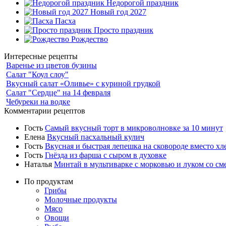
Недорогой праздник
Новый год 2027
Пасха
Просто праздник
Рождество
Интересные рецепты
Варенье из цветов бузины
Салат "Коул слоу"
Вкусный салат «Оливье» с куриной грудкой
Салат "Сердце" на 14 февраля
Чебуреки на водке
Комментарии рецептов
Гость
Самый вкусный торт в микроволновке за 10 минут
Елена
Вкусный пасхальный кулич
Гость
Вкусная и быстрая лепешка на сковороде вместо хл
Гость
Гнёзда из фарша с сыром в духовке
Наталья
Минтай в мультиварке с морковью и луком со см
По продуктам
Грибы
Молочные продукты
Мясо
Овощи