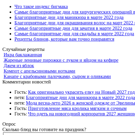
Что такое индекс бигмака
Самые благоприятные дни для хирургических операций в
Благоприятные дни для маникюра в марте 2022 года
Благоприятные дни для окрашивания волос на март 2022 
Самые благоприятные дни для зачатия в марте 2022 года
Самые благоприятные дни для свадьбы в марте 2022 года
Рецепты блинов, которые вам точно понравятся
Случайные рецепты
Икра баклажанная
Жареные ленивые пирожки с луком и яйцом на кефире
Джем из яблок
Компот с апельсиновыми нотками
Канапе с крабовыми палочками, сыром и оливками
Комментарии новостей
Гость:
Как оригинально украсить елку на Новый 2027 го
петя:
Благоприятные дни для маникюра в марте 2022 года
петя:
Мода весна-лето 2026 в женской одежде от Эвелин
Гость:
Приготовление мяса кролика мягким и сочным
Гость:
Что одеть на новогодний корпоратив 2027 женщине
Опрос
Сколько блюд вы готовите на праздник?