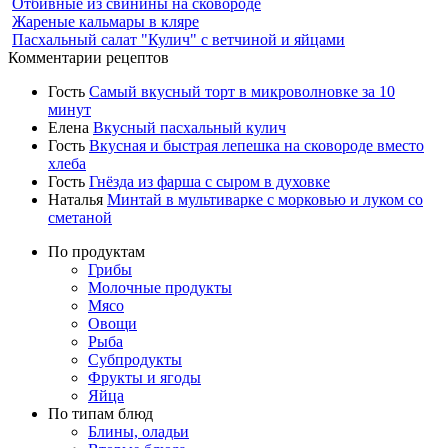
Отбивные из свинины на сковороде
Жареные кальмары в кляре
Пасхальный салат "Кулич" с ветчиной и яйцами
Комментарии рецептов
Гость
Самый вкусный торт в микроволновке за 10
минут
Елена
Вкусный пасхальный кулич
Гость
Вкусная и быстрая лепешка на сковороде вместо
хлеба
Гость
Гнёзда из фарша с сыром в духовке
Наталья
Минтай в мультиварке с морковью и луком со
сметаной
По продуктам
Грибы
Молочные продукты
Мясо
Овощи
Рыба
Субпродукты
Фрукты и ягоды
Яйца
По типам блюд
Блины, оладьи