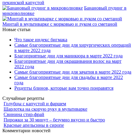
пекинской капустой
Банановый пудинг в
микроволновке
Минтай в мультиварке с морковью и луком со сметаной
Новые статьи
Что такое индекс бигмака
Самые благоприятные дни для хирургических операций
в марте 2022 года
Благоприятные дни для маникюра в марте 2022 года
Благоприятные дни для окрашивания волос на март
2022 года
Самые благоприятные дни для зачатия в марте 2022 года
Самые благоприятные дни для свадьбы в марте 2022
года
Рецепты блинов, которые вам точно понравятся
Случайные рецепты
Голубцы с капустой и фаршем
Шарлотка на скорую руку в мультиварке
Свинина стир-фрай
Пирожки за 30 минут – безумно вкусно и быстро
Красные апельсины в сиропе
Комментарии новостей