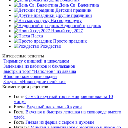
День Св. Валентина
Детский праздник
Другие праздники
На скорую руку
Недорогой праздник
Новый год 2027
Пасха
Просто праздник
Рождество
Интересные рецепты
Тирамису с вишней и шоколадом
Запеканка из кабачков и баклажанов
Быстрый торт "Наполеон" из лаваша
Яблочно-кокосовые оладьи
Закуска «Новогодние пенёчки»
Комментарии рецептов
Гость
Самый вкусный торт в микроволновке за 10
минут
Елена
Вкусный пасхальный кулич
Гость
Вкусная и быстрая лепешка на сковороде вместо
хлеба
Гость
Гнёзда из фарша с сыром в духовке
Наталья
Минтай в мультиварке с морковью и луком со