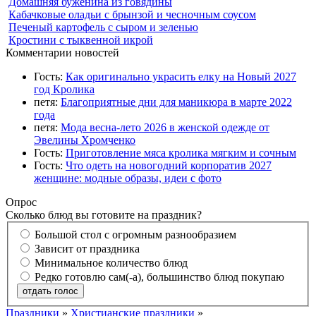
Домашняя буженина из говядины
Кабачковые оладьи с брынзой и чесночным соусом
Печеный картофель с сыром и зеленью
Кростини с тыквенной икрой
Комментарии новостей
Гость:
Как оригинально украсить елку на Новый 2027
год Кролика
петя:
Благоприятные дни для маникюра в марте 2022
года
петя:
Мода весна-лето 2026 в женской одежде от
Эвелины Хромченко
Гость:
Приготовление мяса кролика мягким и сочным
Гость:
Что одеть на новогодний корпоратив 2027
женщине: модные образы, идеи с фото
Опрос
Сколько блюд вы готовите на праздник?
Большой стол с огромным разнообразием
Зависит от праздника
Минимальное количество блюд
Редко готовлю сам(-а), большинство блюд покупаю
отдать голос
Праздники
»
Христианские праздники
»