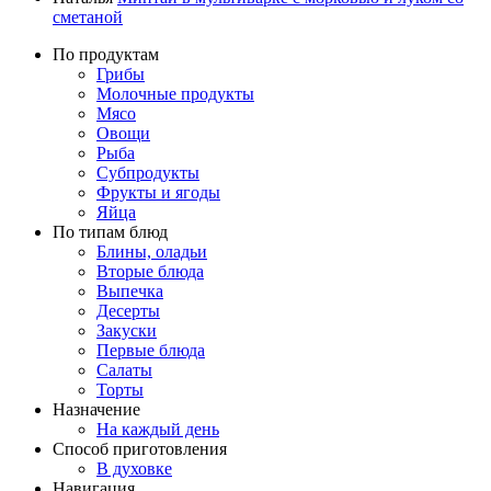
сметаной
По продуктам
Грибы
Молочные продукты
Мясо
Овощи
Рыба
Субпродукты
Фрукты и ягоды
Яйца
По типам блюд
Блины, оладьи
Вторые блюда
Выпечка
Десерты
Закуски
Первые блюда
Салаты
Торты
Назначение
На каждый день
Способ приготовления
В духовке
Навигация