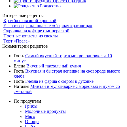
Просто праздник
Рождество
Интересные рецепты
Крамбл с овсяной крошкой
Елка из сыра на шпажке «Сырная красавица»
Окрошка на кефире с минералкой
Постные котлеты из свеклы
Торт «Прага»
Комментарии рецептов
Гость
Самый вкусный торт в микроволновке за 10
минут
Елена
Вкусный пасхальный кулич
Гость
Вкусная и быстрая лепешка на сковороде вместо
хлеба
Гость
Гнёзда из фарша с сыром в духовке
Наталья
Минтай в мультиварке с морковью и луком со
сметаной
По продуктам
Грибы
Молочные продукты
Мясо
Овощи
Рыба