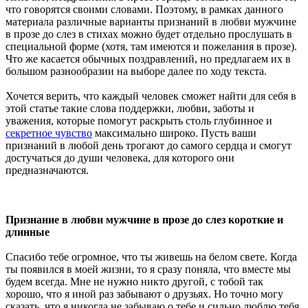
что говорятся своими словами. Поэтому, в рамках данного
материала различные варианты признаний в любви мужчине
в прозе до слез в стихах можно будет отдельно прослушать в
специальной форме (хотя, там имеются и пожелания в прозе).
Что же касается обычных поздравлений, но предлагаем их в
большом разнообразии на выборе далее по ходу текста.
Хочется верить, что каждый человек сможет найти для себя в
этой статье такие слова поддержки, любви, заботы и
уважения, которые помогут раскрыть столь глубинное и
секретное чувство
максимально широко. Пусть ваши
признаний в любой день трогают до самого сердца и смогут
достучаться до души человека, для которого они
предназначаются.
Признание в любви мужчине в прозе до слез короткие и
длинные
Спасибо тебе огромное, что ты живешь на белом свете. Когда
ты появился в моей жизни, то я сразу поняла, что вместе мы
будем всегда. Мне не нужно никто другой, с тобой так
хорошо, что я иной раз забывают о друзьях. Но точно могу
сказать, что я никогда не забываю о тебе и сильно люблю тебя.