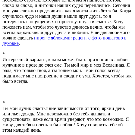
слово за слово, и ниточки наших судеб переплелись. Сегодня
мне уже сложно представить, как я могла жить без тебя. Когда
случилось чудо и наши души нашли друг друга, то я
потерялась в ощущениях и просто утонула в счастье. Хочу
пожелать нам, чтобы это чувство длилось вечно, чтобы мы
всегда вдохновляли друг друга и любили. Еще для любимого
можно сделать
пирог с яблоками: рецепт с фото пошагово в
духовке
.
*
Интересный вариант, каким может быть признание в любви
мужчине в прозе до слез смс. Ты мой мир и моя Вселенная. Я
рада, что только твоя, а ты только мой. Твой голос всегда
поднимает мне настроение и сводит с ума. Хочется, чтобы так
было всегда.
*
Ты мой лучик счастья вне зависимости от того, яркий день
или льет дождь. Мне невозможно без тебя дышать и
существовать, даже если врачи уверяют, что это возможно. Я
живу для тебя и очень тебя люблю! Хочу говорить тебе об
этом каждый день.