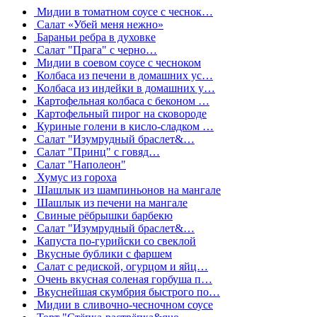
Мидии в томатном соусе с чеснок…
Салат «Убей меня нежно»
Бараньи ребра в духовке
Салат "Прага" с черно…
Мидии в соевом соусе с чесноком
Колбаса из печени в домашних ус…
Колбаса из индейки в домашних у…
Картофельная колбаса с беконом …
Картофельный пирог на сковороде
Куриные голени в кисло-сладком …
Салат "Изумрудный браслет&…
Салат "Принц" с говяд…
Салат "Наполеон"
Хумус из гороха
Шашлык из шампиньонов на мангале
Шашлык из печени на мангале
Свиные рёбрышки барбекю
Салат "Изумрудный браслет&…
Капуста по-гурийски со свеклой
Вкусные бублики с фаршем
Салат с редиской, огурцом и яйц…
Очень вкусная соленая горбуша п…
Вкуснейшая скумбрия быстрого по…
Мидии в сливочно-чесночном соусе