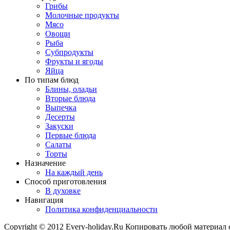
Грибы
Молочные продукты
Мясо
Овощи
Рыба
Субпродукты
Фрукты и ягоды
Яйца
По типам блюд
Блины, оладьи
Вторые блюда
Выпечка
Десерты
Закуски
Первые блюда
Салаты
Торты
Назначение
На каждый день
Способ приготовления
В духовке
Навигация
Политика конфиденциальности
Copyright © 2012 Every-holiday.Ru Копировать любой материал 