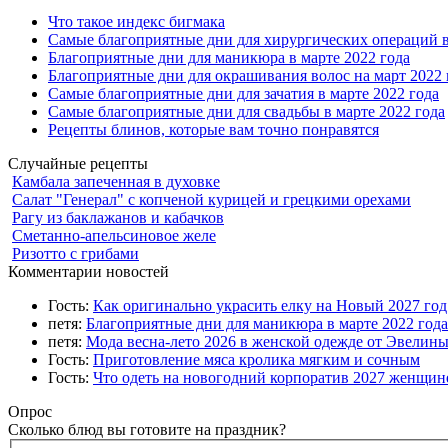
Что такое индекс бигмака
Самые благоприятные дни для хирургических операций в
Благоприятные дни для маникюра в марте 2022 года
Благоприятные дни для окрашивания волос на март 2022 
Самые благоприятные дни для зачатия в марте 2022 года
Самые благоприятные дни для свадьбы в марте 2022 года
Рецепты блинов, которые вам точно понравятся
Случайные рецепты
Камбала запеченная в духовке
Салат "Генерал" с копченой курицей и грецкими орехами
Рагу из баклажанов и кабачков
Сметанно-апельсиновое желе
Ризотто с грибами
Комментарии новостей
Гость:
Как оригинально украсить елку на Новый 2027 го
петя:
Благоприятные дни для маникюра в марте 2022 года
петя:
Мода весна-лето 2026 в женской одежде от Эвелин
Гость:
Приготовление мяса кролика мягким и сочным
Гость:
Что одеть на новогодний корпоратив 2027 женщине
Опрос
Сколько блюд вы готовите на праздник?