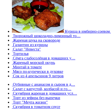
Курица в имбирно-соевом
Творожный шоколадно-лимонный то…
Жареная щука на сковороде
Галантин из курицы
Салат "Невеста"
Тортилья
Сёмга слабосолёная в домашних у…
Жареный морской окунь
Минтай в томате
Мясо по-купечески в духовке
Сок из 4 апельсинов 9 литров
Отбивные с ананасом и сыром в д…
Салат с капустой, колбасой и го…
Скумбрия жареная в домашних усл…
Торт из зефира без выпечки
Торт "Мечта жизни"
Скумбрия в томатном соусе