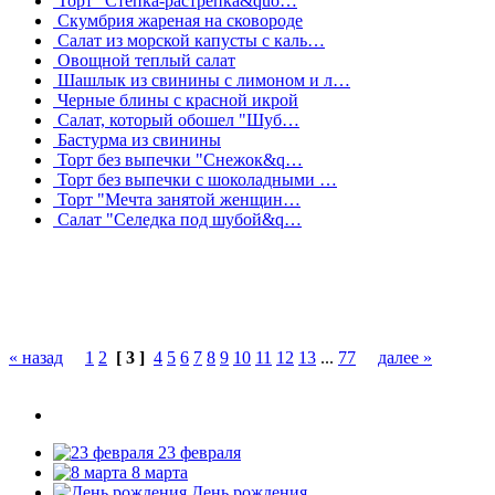
Торт "Стёпка-растрёпка&quo…
Скумбрия жареная на сковороде
Салат из морской капусты с каль…
Овощной теплый салат
Шашлык из свинины с лимоном и л…
Черные блины с красной икрой
Салат, который обошел "Шуб…
Бастурма из свинины
Торт без выпечки "Снежок&q…
Торт без выпечки с шоколадными …
Торт "Мечта занятой женщин…
Салат "Селедка под шубой&q…
« назад
1
2
[ 3 ]
4
5
6
7
8
9
10
11
12
13
...
77
далее »
23 февраля
8 марта
День рождения