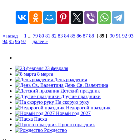
« назад
1
...
79
80
81
82
83
84
85
86
87
88
[ 89 ]
90
91
92
93
94
95
96
97
далее »
23 февраля
8 марта
День рождения
День Св. Валентина
Детский праздник
Другие праздники
На скорую руку
Недорогой праздник
Новый год 2027
Пасха
Просто праздник
Рождество