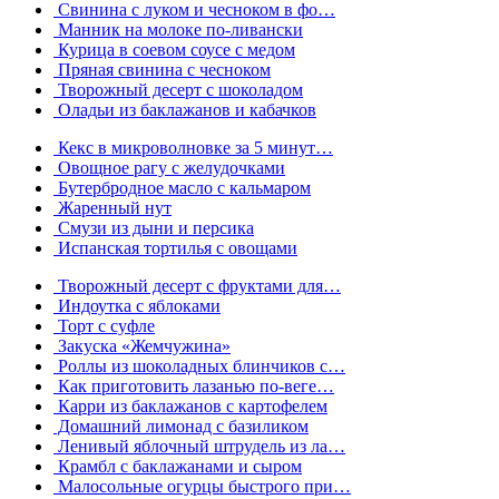
Свинина с луком и чесноком в фо…
Манник на молоке по-ливански
Курица в соевом соусе с медом
Пряная свинина с чесноком
Творожный десерт с шоколадом
Оладьи из баклажанов и кабачков
Кекс в микроволновке за 5 минут…
Овощное рагу с желудочками
Бутербродное масло с кальмаром
Жаренный нут
Смузи из дыни и персика
Испанская тортилья с овощами
Творожный десерт с фруктами для…
Индоутка с яблоками
Торт с суфле
Закуска «Жемчужина»
Роллы из шоколадных блинчиков с…
Как приготовить лазанью по-веге…
Карри из баклажанов с картофелем
Домашний лимонад с базиликом
Ленивый яблочный штрудель из ла…
Крамбл с баклажанами и сыром
Малосольные огурцы быстрого при…