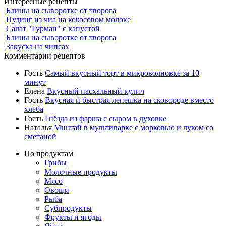
Интересные рецепты
Блины на сыворотке от творога
Пудинг из чиа на кокосовом молоке
Салат "Гурман" с капустой
Блины на сыворотке от творога
Закуска на чипсах
Комментарии рецептов
Гость
Самый вкусный торт в микроволновке за 10
минут
Елена
Вкусный пасхальный кулич
Гость
Вкусная и быстрая лепешка на сковороде вместо
хлеба
Гость
Гнёзда из фарша с сыром в духовке
Наталья
Минтай в мультиварке с морковью и луком со
сметаной
По продуктам
Грибы
Молочные продукты
Мясо
Овощи
Рыба
Субпродукты
Фрукты и ягоды