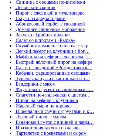
Свинина с овощами по-китайски
Львовский сырник
Пирог с ежевикой в мультиварке
Смузи из арбуза и дыни
Абрикосовый сорбет с гвоздикой
Домашнее сливочное мороженое
Закуска «Грибная поляна»
Салат со шпротами «Рыбка»
Скумбрия домашнего посола с укр…
Легкий десерт из клубники с йог…
Маффины на кефире с чесноком, з…
Быстрый яблочный пирог на кефире
Салат с говядиной «Рождественск…
Кабачки, фаршированные овощами
Тушеная капуста с картошкой и з…
Бендерики с мясом
Фруктовый десерт со сливочным с…
Спагетти по-итальянски с цветам…
Пирог на кефире с клубникой
Жареный сыр в панировке
Шоколадный смузи с фруктами и к…
Луковый пирог с сыром
Банановый смузи с вишней и лайм…
Праздничная закуска из лаваша
Тарталетки с креветками и сыром