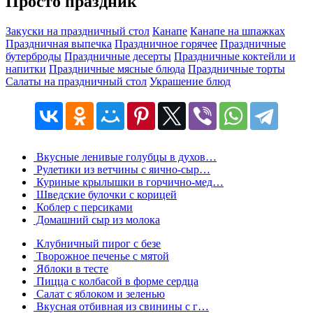
Просто праздник
Закуски на праздничный стол
Канапе
Канапе на шпажках
Праздничная выпечка
Праздничное горячее
Праздничные
бутерброды
Праздничные десерты
Праздничные коктейли и
напитки
Праздничные мясные блюда
Праздничные торты
Салаты на праздничный стол
Украшение блюд
Вкусные ленивые голубцы в духов…
Рулетики из ветчины с яично-сыр…
Куриные крылышки в горчично-мед…
Шведские булочки с корицей
Коблер с персиками
Домашний сыр из молока
Клубничный пирог с безе
Творожное печенье с мятой
Яблоки в тесте
Пицца с колбасой в форме сердца
Салат с яблоком и зеленью
Вкусная отбивная из свинины с г…