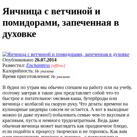
Яичница с ветчиной и
помидорами, запеченная в
духовке
Опубликовано
26.07.2014
Разместил:
Enchantress
[offline]
Калорийность:
Не указана
Время приготовления:
Не указано
В будни по утрам мы обычно спешим на работу или на учебу,
поэтому завтрак в такие дни представляет собой что-то
быстрое и питательное: овсяная каша, бутерброды или
яичница с колбасой на скорую руку. Что делать: времени на
кулинарные шедевры совсем не остается. А вот в выходные
можно (и даже нужно!) побаловать семью чем-то вкусным и
красивым, пусть и немного трудозатратным. Ведь даже
обычная яичница может выглядеть как праздничное блюдо,
если подойти к процессу творчески и не торопясь. Как вам
идея приготовить яичницу в духовке - с помидорами и