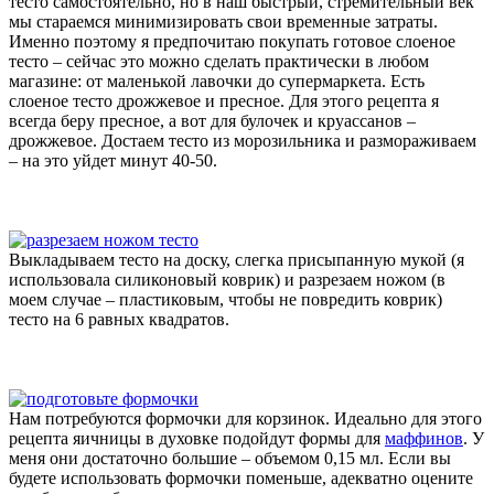
тесто самостоятельно, но в наш быстрый, стремительный век
мы стараемся минимизировать свои временные затраты.
Именно поэтому я предпочитаю покупать готовое слоеное
тесто – сейчас это можно сделать практически в любом
магазине: от маленькой лавочки до супермаркета. Есть
слоеное тесто дрожжевое и пресное. Для этого рецепта я
всегда беру пресное, а вот для булочек и круассанов –
дрожжевое. Достаем тесто из морозильника и размораживаем
– на это уйдет минут 40-50.
Выкладываем тесто на доску, слегка присыпанную мукой (я
использовала силиконовый коврик) и разрезаем ножом (в
моем случае – пластиковым, чтобы не повредить коврик)
тесто на 6 равных квадратов.
Нам потребуются формочки для корзинок. Идеально для этого
рецепта яичницы в духовке подойдут формы для
маффинов
. У
меня они достаточно большие – объемом 0,15 мл. Если вы
будете использовать формочки поменьше, адекватно оцените