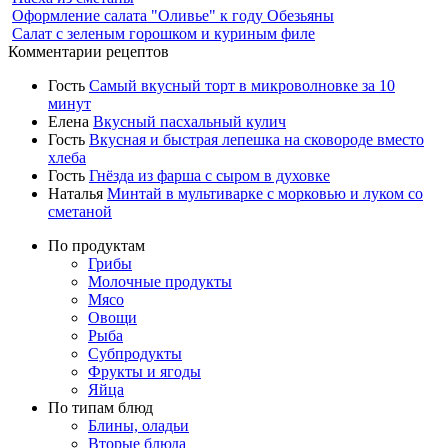
Оформление салата "Оливье" к году Обезьяны
Салат с зеленым горошком и куриным филе
Комментарии рецептов
Гость
Самый вкусный торт в микроволновке за 10
минут
Елена
Вкусный пасхальный кулич
Гость
Вкусная и быстрая лепешка на сковороде вместо
хлеба
Гость
Гнёзда из фарша с сыром в духовке
Наталья
Минтай в мультиварке с морковью и луком со
сметаной
По продуктам
Грибы
Молочные продукты
Мясо
Овощи
Рыба
Субпродукты
Фрукты и ягоды
Яйца
По типам блюд
Блины, оладьи
Вторые блюда