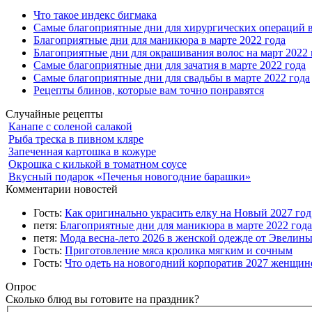
Что такое индекс бигмака
Самые благоприятные дни для хирургических операций в
Благоприятные дни для маникюра в марте 2022 года
Благоприятные дни для окрашивания волос на март 2022 
Самые благоприятные дни для зачатия в марте 2022 года
Самые благоприятные дни для свадьбы в марте 2022 года
Рецепты блинов, которые вам точно понравятся
Случайные рецепты
Канапе с соленой салакой
Рыба треска в пивном кляре
Запеченная картошка в кожуре
Окрошка с килькой в томатном соусе
Вкусный подарок «Печенья новогодние барашки»
Комментарии новостей
Гость:
Как оригинально украсить елку на Новый 2027 го
петя:
Благоприятные дни для маникюра в марте 2022 года
петя:
Мода весна-лето 2026 в женской одежде от Эвелин
Гость:
Приготовление мяса кролика мягким и сочным
Гость:
Что одеть на новогодний корпоратив 2027 женщине
Опрос
Сколько блюд вы готовите на праздник?