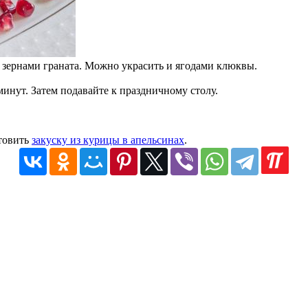
у зернами граната. Можно украсить и ягодами клюквы.
инут. Затем подавайте к праздничному столу.
отовить
закуску из курицы в апельсинах
.