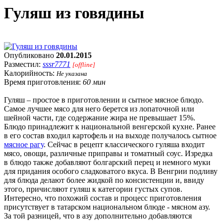
Гуляш из говядины
Опубликовано
20.01.2015
Разместил:
sssr7771
[offline]
Калорийность:
Не указана
Время приготовления:
60 мин
Гуляш – простое в приготовлении и сытное мясное блюдо.
Самое лучшее мясо для него берется из лопаточной или
шейной части, где содержание жира не превышает 15%.
Блюдо принадлежит к национальной венгерской кухне. Ранее
в его состав входил картофель и на выходе получалось сытное
мясное рагу
. Сейчас в рецепт классического гуляша входит
мясо, овощи, различные приправы и томатный соус. Изредка
в блюдо также добавляют болгарский перец и немного муки
для придания особого сладковатого вкуса. В Венгрии подливу
для блюда делают более жидкой по консистенции и, ввиду
этого, причисляют гуляш к категории густых супов.
Интересно, что похожий состав и процесс приготовления
присутствует в татарском национальном блюде - мясном азу.
За той разницей, что в азу дополнительно добавляются