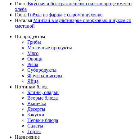
Гость
Вкусная и быстрая лепешка на сковороде вместо
хлеба
Гость
Гнёзда из фарша с сыром в духовке
Наталья
Минтай в мультиварке с морковью и луком со
сметаной
По продуктам
Грибы
Молочные продукты
Мясо
Овощи
Рыба
Субпродукты
Фрукты и ягоды
Яйца
По типам блюд
Блины, оладьи
Вторые блюда
Выпечка
Десерты
Закуски
Первые блюда
Салаты
Торты
Назначение