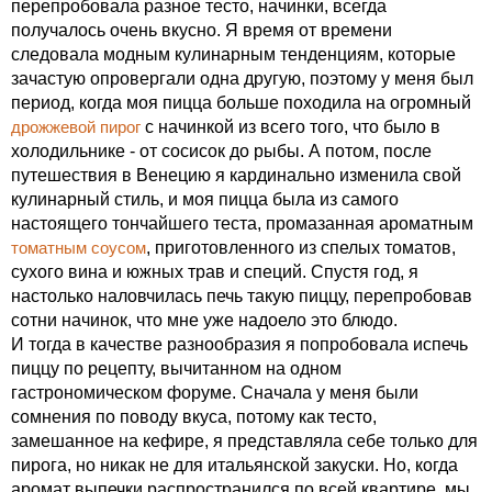
перепробовала разное тесто, начинки, всегда
получалось очень вкусно. Я время от времени
следовала модным кулинарным тенденциям, которые
зачастую опровергали одна другую, поэтому у меня был
период, когда моя пицца больше походила на огромный
дрожжевой пирог
с начинкой из всего того, что было в
холодильнике - от сосисок до рыбы. А потом, после
путешествия в Венецию я кардинально изменила свой
кулинарный стиль, и моя пицца была из самого
настоящего тончайшего теста, промазанная ароматным
томатным соусом
, приготовленного из спелых томатов,
сухого вина и южных трав и специй. Спустя год, я
настолько наловчилась печь такую пиццу, перепробовав
сотни начинок, что мне уже надоело это блюдо.
И тогда в качестве разнообразия я попробовала испечь
пиццу по рецепту, вычитанном на одном
гастрономическом форуме. Сначала у меня были
сомнения по поводу вкуса, потому как тесто,
замешанное на кефире, я представляла себе только для
пирога, но никак не для итальянской закуски. Но, когда
аромат выпечки распространился по всей квартире, мы