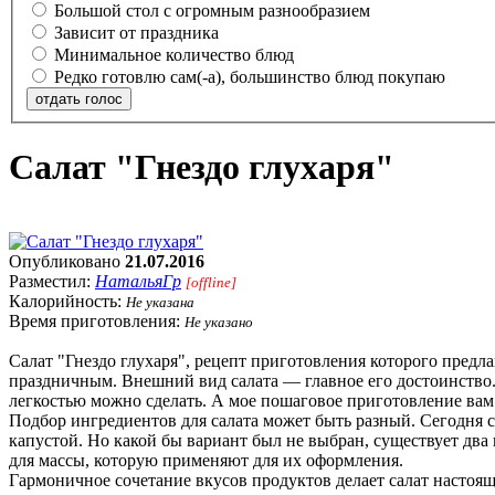
Большой стол с огромным разнообразием
Зависит от праздника
Минимальное количество блюд
Редко готовлю сам(-а), большинство блюд покупаю
отдать голос
Салат "Гнездо глухаря"
Опубликовано
21.07.2016
Разместил:
НатальяГр
[offline]
Калорийность:
Не указана
Время приготовления:
Не указано
Салат "Гнездо глухаря", рецепт приготовления которого пред
праздничным. Внешний вид салата — главное его достоинство. 
легкостью можно сделать. А мое пошаговое приготовление вам п
Подбор ингредиентов для салата может быть разный. Сегодня 
капустой. Но какой бы вариант был не выбран, существует дв
для массы, которую применяют для их оформления.
Гармоничное сочетание вкусов продуктов делает салат настоя