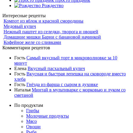
Просто праздник
Рождество
Интересные рецепты
Компот из яблок и красной смородины
Медовый кулич
Нежный паштет из селедки, творога и овощей
Домашние мишки Барни с банановой начинкой
Кофейное желе со сливками
Комментарии рецептов
Гость
Самый вкусный торт в микроволновке за 10
минут
Елена
Вкусный пасхальный кулич
Гость
Вкусная и быстрая лепешка на сковороде вместо
хлеба
Гость
Гнёзда из фарша с сыром в духовке
Наталья
Минтай в мультиварке с морковью и луком со
сметаной
По продуктам
Грибы
Молочные продукты
Мясо
Овощи
Рыба