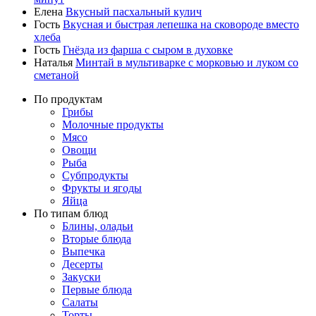
Елена
Вкусный пасхальный кулич
Гость
Вкусная и быстрая лепешка на сковороде вместо
хлеба
Гость
Гнёзда из фарша с сыром в духовке
Наталья
Минтай в мультиварке с морковью и луком со
сметаной
По продуктам
Грибы
Молочные продукты
Мясо
Овощи
Рыба
Субпродукты
Фрукты и ягоды
Яйца
По типам блюд
Блины, оладьи
Вторые блюда
Выпечка
Десерты
Закуски
Первые блюда
Салаты
Торты