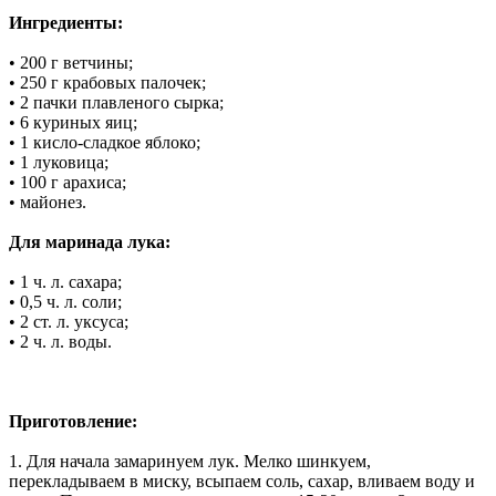
Ингредиенты:
• 200 г ветчины;
• 250 г крабовых палочек;
• 2 пачки плавленого сырка;
• 6 куриных яиц;
• 1 кисло-сладкое яблоко;
• 1 луковица;
• 100 г арахиса;
• майонез.
Для маринада лука:
• 1 ч. л. сахара;
• 0,5 ч. л. соли;
• 2 ст. л. уксуса;
• 2 ч. л. воды.
Приготовление:
1. Для начала замаринуем лук. Мелко шинкуем,
перекладываем в миску, всыпаем соль, сахар, вливаем воду и