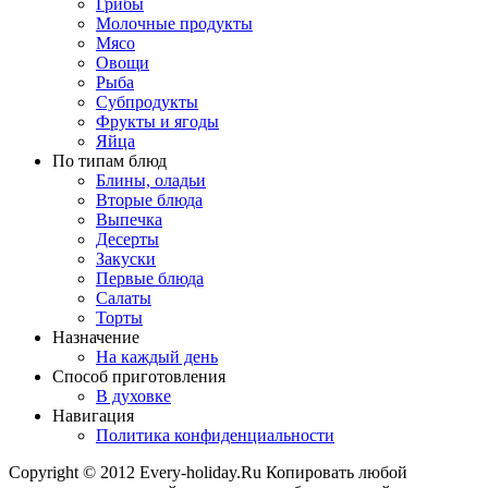
Грибы
Молочные продукты
Мясо
Овощи
Рыба
Субпродукты
Фрукты и ягоды
Яйца
По типам блюд
Блины, оладьи
Вторые блюда
Выпечка
Десерты
Закуски
Первые блюда
Салаты
Торты
Назначение
На каждый день
Способ приготовления
В духовке
Навигация
Политика конфиденциальности
Copyright © 2012 Every-holiday.Ru Копировать любой